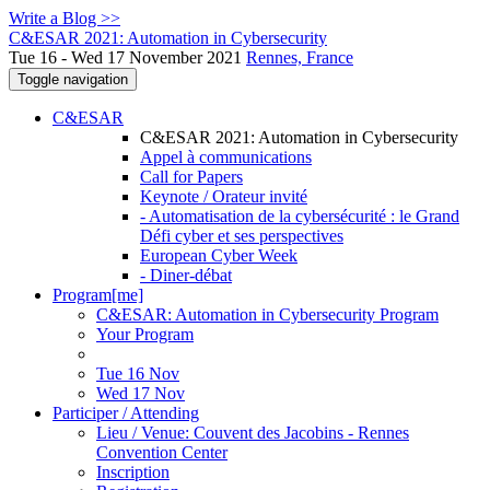
Write a Blog >>
C&ESAR 2021: Automation in Cybersecurity
Tue 16 - Wed 17 November 2021
Rennes, France
Toggle navigation
C&ESAR
C&ESAR 2021: Automation in Cybersecurity
Appel à communications
Call for Papers
Keynote / Orateur invité
- Automatisation de la cybersécurité : le Grand
Défi cyber et ses perspectives
European Cyber Week
- Diner-débat
Program[me]
C&ESAR: Automation in Cybersecurity Program
Your Program
Tue 16 Nov
Wed 17 Nov
Participer / Attending
Lieu / Venue: Couvent des Jacobins - Rennes
Convention Center
Inscription