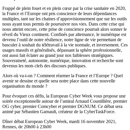
Frappé de plein fouet et en plein cœur par la crise sanitaire en 2020,
la France et l’Europe ont pris conscience de leurs dépendances
multiples, tant sur les chaines d’approvisionnement que sur les outils
nous ayant tous permis de poursuivre nos vies. Dans cette crise qui
nous atteint encore, cette prise de conscience pourrait alors sonner le
réveil du Vieux continent. Confinés par alternance, le numérique est
devenu l’outil de notre résilience, notre ligne de vie permettant de
basculer à souhait du télétravail à la vie normale, et inversement. Ces
usages massifs et généralisés, dépassant la sphère professionnelle,
ont aussi fait éclater au grand jour nos faiblesses stratégiques.
Souveraineté, autonomie, numérique, innovation et recherche sont
devenus les mots clefs des discours publiques.
Alors où va-t-on ? Comment réarmer la France et l’Europe ? Quel
avenir se dessine et quelle sera notre place dans cette nouvelle
organisation du monde ?
Pour évoquer ces défis, la European Cyber Week vous propose une
soirée exceptionnelle autour de l’amiral Arnaud Coustillière, premier
OG cyber, premier Comcyber et premier DGNUM. Ce débat sera
animé par Sébastien Garnault, créateur de la CyberTaskForce.
Dîner débat European Cyber Week, mardi 16 novembre 2021,
Rennes, de 20h00 à 23h00